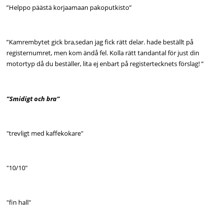
”Helppo päästä korjaamaan pakoputkisto”
”Kamrembytet gick bra,sedan jag fick rätt delar. hade beställt på
registernumret, men kom ändå fel. Kolla rätt tandantal för just din
motortyp då du beställer, lita ej enbart på registertecknets förslag! ”
”Smidigt och bra”
"trevligt med kaffekokare"
"10/10"
"fin hall"