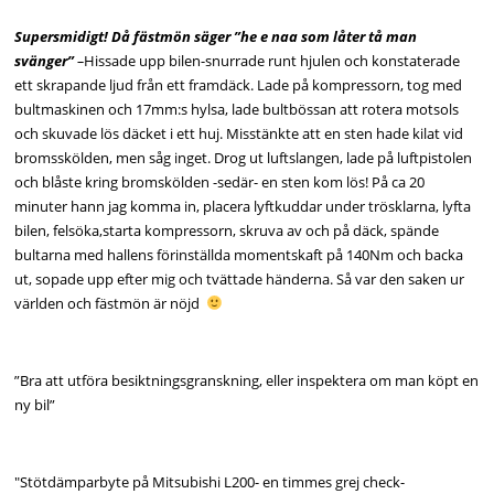
Supersmidigt! Då fästmön säger ”he e naa som låter tå man
svänger”
–
Hissade upp bilen-snurrade runt hjulen och konstaterade
ett skrapande ljud från ett framdäck. Lade på kompressorn, tog med
bultmaskinen och 17mm:s hylsa, lade bultbössan att rotera motsols
och skuvade lös däcket i ett huj. Misstänkte att en sten hade kilat vid
bromsskölden, men såg inget. Drog ut luftslangen, lade på luftpistolen
och blåste kring bromskölden -sedär- en sten kom lös! På ca 20
minuter hann jag komma in, placera lyftkuddar under trösklarna, lyfta
bilen, felsöka,starta kompressorn, skruva av och på däck, spände
bultarna med hallens förinställda momentskaft på 140Nm och backa
ut, sopade upp efter mig och tvättade händerna. Så var den saken ur
världen och fästmön är nöjd
”Bra att utföra besiktningsgranskning, eller inspektera om man köpt en
ny bil”
"Stötdämparbyte på Mitsubishi L200- en timmes grej check-