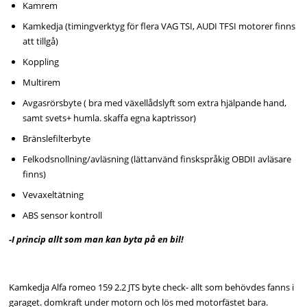
Kamrem
Kamkedja (timingverktyg för flera VAG TSI, AUDI TFSI motorer finns
att tillgå)
Koppling
Multirem
Avgasrörsbyte ( bra med växellådslyft som extra hjälpande hand,
samt svets+ humla. skaffa egna kaptrissor)
Bränslefilterbyte
Felkodsnollning/avläsning (lättanvänd finskspråkig OBDII avläsare
finns)
Vevaxeltätning
ABS sensor kontroll
-I princip allt som man kan byta på en bil!
Kamkedja Alfa romeo 159 2.2 JTS byte check- allt som behövdes fanns i
garaget. domkraft under motorn och lös med motorfästet bara.