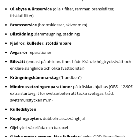
Oljebyte & årsservice
(olja + filter, remmar, bränslefilter,
friskluftfilter)
Bromsservice
(bromsklossar, skivor m.m)
Bilstädning
(dammsugning, städning)
Fjädror, kulleder, stötdämpare
Avgasrör
reparationer
Biltvätt
(endast på utsidan, finns både Kränzle högtryckstvätt och
enklare slanglinda och olika tvättborstar)
Krängningshämmarstag
("hundben")
Mindre svetsningsreparationer
på trösklar, hjulhus (OBS - 12.90€
extra startavgift för svetsarbeten att täcka svetsgas, tråd,
svetsmunstycken m.m)
Kulledsbyten
Kopplingsbyten
, dubbelmassasvänghjul
Oljebyte i växellåda och bakaxel
Släcka motorlampan, läsa felkoder
( enkel OBD-läsare finns)