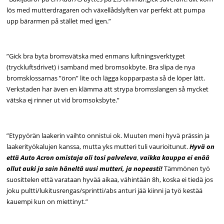
lös med mutterdragaren och växellådslyften var perfekt att pumpa
upp bärarmen på stället med igen.”
”Gick bra byta bromsvätska med enmans luftningsverktyget
(tryckluftsdrivet) i samband med bromsokbyte. Bra slipa de nya
bromsklossarnas ”öron” lite och lägga kopparpasta så de löper lätt.
Verkstaden har även en klämma att strypa bromsslangen så mycket
vätska ej rinner ut vid bromsoksbyte.”
”Etypyörän laakerin vaihto onnistui ok. Muuten meni hyvä prässin ja
laakerityökalujen kanssa, mutta yks mutteri tuli vaurioitunut.
Hyvä on
että Auto Acron omistaja oli tosi palveleva
,
vaikka kauppa ei enää
ollut auki ja sain häneltä uusi mutteri, ja nopeasti!
Tämmönen työ
suosittelen että varataan hyvää aikaa, vähintään 8h, koska ei tiedä jos
joku pultti/lukitusrengas/sprintti/abs anturi jää kiinni ja työ kestää
kauempi kun on miettinyt.”