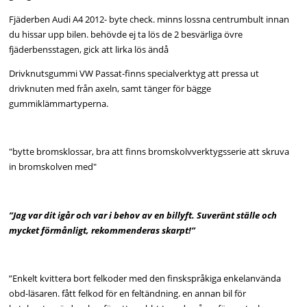
Fjäderben Audi A4 2012- byte check. minns lossna centrumbult innan
du hissar upp bilen. behövde ej ta lös de 2 besvärliga övre
fjäderbensstagen, gick att lirka lös ändå
Drivknutsgummi VW Passat-finns specialverktyg att pressa ut
drivknuten med från axeln, samt tänger för bägge
gummiklämmartyperna.
"bytte bromsklossar, bra att finns bromskolvverktygsserie att skruva
in bromskolven med"
”Jag var dit igår och var i behov av en billyft. Suveränt ställe och
mycket förmånligt, rekommenderas skarpt!”
”Enkelt kvittera bort felkoder med den finskspråkiga enkelanvända
obd-läsaren. fått felkod för en feltändning. en annan bil för