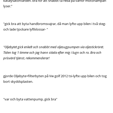
katalysatorvärden. bra för att snabbt ta reda på varför motorlampan
lyser.”
"gick bra att byta handbromsvajrar, då man lyfte upp bilen i två steg-
och lade tjockare lyftklossar- "
"Oljebytet gick enkelt och snabbt med oljesugpumpen via oljestickröret.
Tiden tog 1 timme och jag hann städa efter mig i lugn och ro. Bra och
prisvärd tjänst, rekommenderar!
gjorde Oljebyte+filterbyten på Vw golf 2012 tsi-lyfte upp bilen och tog
bort skyddsplasten.
"var och byta vattenpump, gick bra"