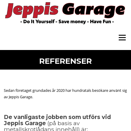
Skip
to
content
Menu
REFERENSER
Sedan företaget grundades år 2020 har hundratals besökare använt sig
av Jeppis Garage.
De vanligaste jobben som utförs vid
Jeppis Garage
(på basis av
metallskrotlådans innehåll) är: