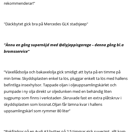
rekommenderar!"
"Däckbytet gick bra på Mercedes GLK stadsjeep"
”Ännu en gång supernöjd med @diyjeppisgarage – denna gång bl.a
bromsservice”
”Växellådsolja och bakaxelolja gick smidigt att byta på en timme på
min bmw. Skyddsplasten enkel ta lös, pluggar enkelt ta lös med hallens
befintliga insexhylsor. Tappade oljan i oljeuppsamlingskärlet och
pumpade i ny olja direkt ur oljedunken med en behändig liten
sugpump som finns i verkstaden .Skruvade fast en extra plåtskruv i
skyddsplasten som lossnat.Oljan får lämna kvar i hallens
uppsamlingskärl som rymmer 80 liter”
”Bakfjädror på en Audi A3 byttes på 2.5 timmar.gick suveränt. allt kom